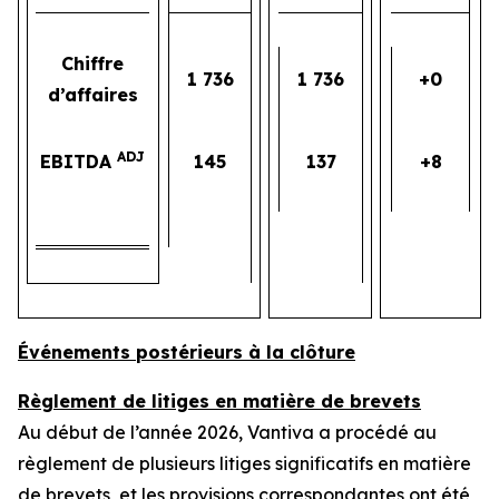
Chiffre
1 736
1 736
+0
d’affaires
ADJ
EBITDA
145
137
+8
Événements postérieurs à la clôture
Règlement de litiges en matière de brevets
Au début de l’année 2026, Vantiva a procédé au
règlement de plusieurs litiges significatifs en matière
de brevets, et les provisions correspondantes ont été