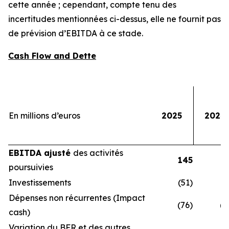
cette année ; cependant, compte tenu des
incertitudes mentionnées ci-dessus, elle ne fournit pas
de prévision d’EBITDA à ce stade.
Cash Flow and Dette
En millions d’euros
2025
2024
EBITDA ajusté
des activités
145
1
poursuivies
Investissements
(51)
(7
Dépenses non récurrentes (Impact
(76)
(8
cash)
Variation du BFR et des autres