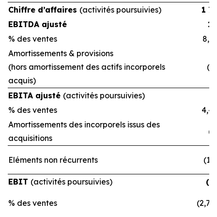
Chiffre d’affaires
(activités poursuivies)
1 7
EBITDA ajusté
1
% des ventes
8,3
Amortissements & provisions
(hors amortissement des actifs incorporels
(6
acquis)
EBITA ajusté
(activités poursuivies)
% des ventes
4,4
Amortissements des incorporels issus des
(1
acquisitions
Eléments non récurrents
(11
EBIT
(activités poursuivies)
(4
% des ventes
(2,7)