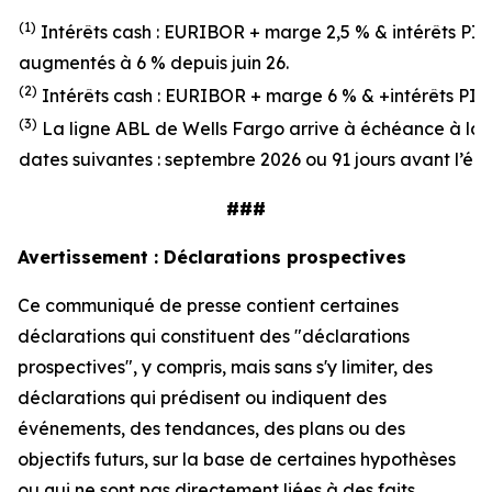
(1)
Intérêts cash
: EURIBOR + marg
e
2
,
5
%
& intérêts
PI
au
gmentés à
6
%
depuis
juin
26.
(2)
Intérêts cash
: EURIBOR + marg
e
6
%
&
+
intérêts PIK
(3)
La ligne ABL de Wells Fargo arrive à échéance à la
dates suivantes : septembre 2026 ou 91 jours avant l’éc
###
Avertissement : Déclarations prospectives
Ce communiqué de presse contient certaines
déclarations qui constituent des "déclarations
prospectives", y compris, mais sans s'y limiter, des
déclarations qui prédisent ou indiquent des
événements, des tendances, des plans ou des
objectifs futurs, sur la base de certaines hypothèses
ou qui ne sont pas directement liées à des faits