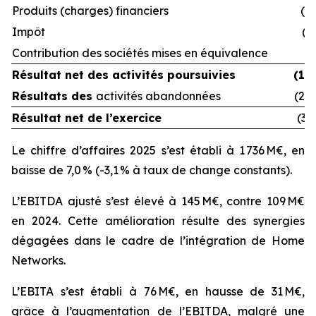
Produits (charges) financiers
(8
Impôt
(1
Contribution des sociétés mises en équivalence
(
Résultat net des
activités poursuivies
(14
Résultats des
activités abandonnées
(24
Résultat net de l’exercice
(39
Le chiffre d’affaires 2025 s’est établi à 1 736 M€, en
baisse de 7,0 % (-3,1 % à taux de change constants).
L’EBITDA ajusté s’est élevé à 145 M€, contre 109 M€
en 2024. Cette amélioration résulte des synergies
dégagées dans le cadre de l’intégration de Home
Networks.
L’EBITA s’est établi à 76 M€, en hausse de 31 M€,
grâce à l’augmentation de l’EBITDA, malgré une