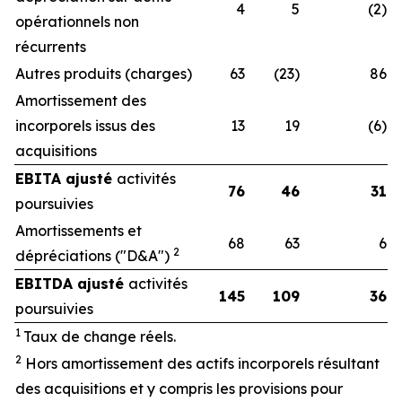
4
5
(2)
opérationnels non
récurrents
Autres produits (charges)
63
(23)
86
Amortissement des
incorporels issus des
13
19
(6)
acquisitions
EBITA ajusté
activités
76
46
31
poursuivies
Amortissements et
68
63
6
2
dépréciations ("D&A")
EBITDA ajusté
activités
145
109
36
poursuivies
1
Ta
ux de change r
éels
.
2
Hors amortissement des actifs incorporels résultant
des acquisitions et y compris les provisions pour