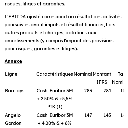
risques, litiges et
garanties.
L'EBITDA ajusté correspond au résultat des activités
poursuivies avant impôts et résultat financier, hors
autres produits et charges, dotations aux
amortissements (y compris l'impact des provisions
pour risques, garanties et litiges).
Annexe
Ligne
Caractéristiques
Nominal
Montant
Tau
IFRS
Nomin
Barclays
Cash: Euribor 3M
283
281
10,
+ 2.50% & +5,5%
PIK (1)
Angelo
Cash: Euribor 3M
147
145
14,
Gordon
+ 4.00% & + 6%