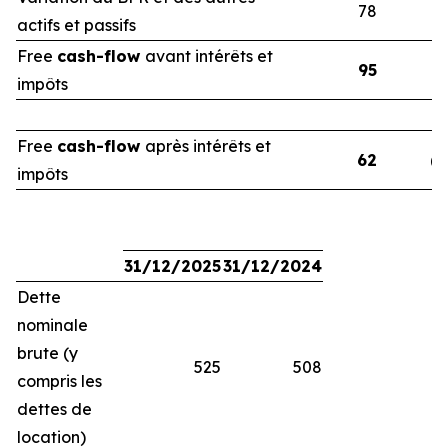
78
actifs et passifs
Free
cash-flow
avant intérêts et
95
impôts
Free
cash-flow
après intérêts et
62
(2
impôts
31/12/2025
31/12/2024
Dette
nominale
brute (y
525
508
compris les
dettes de
location)