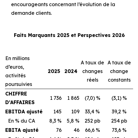
encourageants concernant l’évolution de la
demande clients.
Faits Marquants 2025 et Perspectives 2026
En millions
A taux de
A taux de
d’euros,
2025
2024
changes
change
activités
réels
constants
poursuivies
CHIFFRE
1 736
1 865
(7,0) %
(3,1) %
D’AFFAIRES
EBITDA ajusté
145
109
33,4 %
39,2 %
En % du CA
8,3 %
5,8 %
252 pb
254 pb
EBITA ajusté
76
46
66,6 %
73,6 %