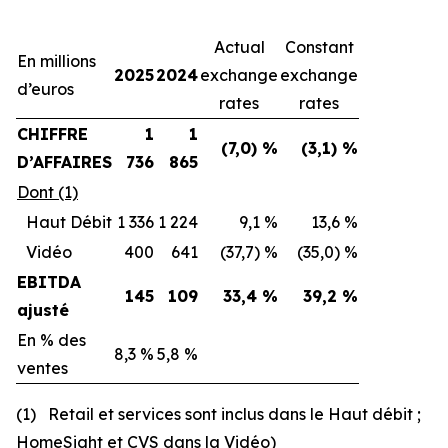
Actual
Constant
En millions
2025
2024
exchange
exchange
d’euros
rates
rates
CHIFFRE
1
1
(7,0) %
(3,1) %
D’AFFAIRES
736
865
Dont (1)
Haut Débit
1 336
1 224
9,1 %
13,6 %
Vidéo
400
641
(37,7) %
(35,0) %
EBITDA
145
109
33,4 %
39,2 %
ajusté
En % des
8,3 %
5,8 %
ventes
(1) Retail et services sont inclus dans le Haut débit ;
HomeSight et CVS dans la Vidéo)