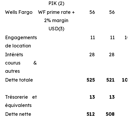
PIK (2)
Wells Fargo
WF prime rate +
56
56
8,
2% margin
USD(3)
Engagements
11
11
10,
de location
Intérêts
28
28
courus &
autres
Dette totale
525
521
10,
Trésorerie et
13
13
équivalents
Dette nette
512
508